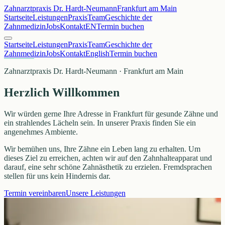
Zahnarztpraxis Dr. Hardt-Neumann
Frankfurt am Main
Startseite
Leistungen
Praxis
Team
Geschichte der
Zahnmedizin
Jobs
Kontakt
EN
Termin buchen
Startseite
Leistungen
Praxis
Team
Geschichte der
Zahnmedizin
Jobs
Kontakt
English
Termin buchen
Zahnarztpraxis Dr. Hardt-Neumann · Frankfurt am Main
Herzlich Willkommen
Wir würden gerne Ihre Adresse in Frankfurt für gesunde Zähne und
ein strahlendes Lächeln sein. In unserer Praxis finden Sie ein
angenehmes Ambiente.
Wir bemühen uns, Ihre Zähne ein Leben lang zu erhalten. Um
dieses Ziel zu erreichen, achten wir auf den Zahnhalteapparat und
darauf, eine sehr schöne Zahnästhetik zu erzielen. Fremdsprachen
stellen für uns kein Hindernis dar.
Termin vereinbaren
Unsere Leistungen