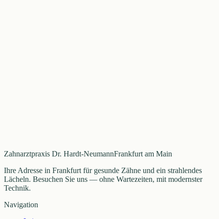
„
Ich bin sehr froh, diese sympathische Zahnarztpraxis
gefunden zu haben, bei der ich mich seit über 20 Jahren
sehr gut aufgehoben fühle.
“
Frau Anneliese Makat
„
Ein super Team, eine kompetente Behandlung, diese
Zahnarztpraxis kann ich 100% weiterempfehlen.
“
Frau Hannelore Schier
Zahnarztpraxis Dr. Hardt-Neumann
Frankfurt am Main
Ihre Adresse in Frankfurt für gesunde Zähne und ein strahlendes
Lächeln. Besuchen Sie uns — ohne Wartezeiten, mit modernster
Technik.
Navigation